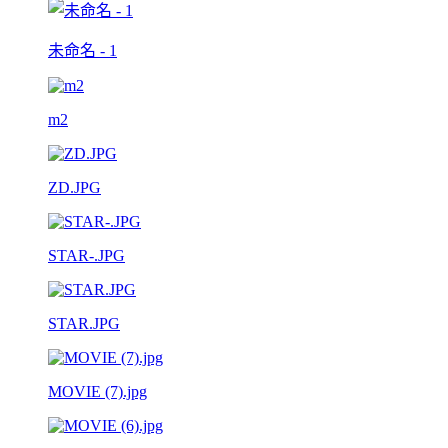
未命名 - 1
m2
ZD.JPG
STAR-.JPG
STAR.JPG
MOVIE (7).jpg