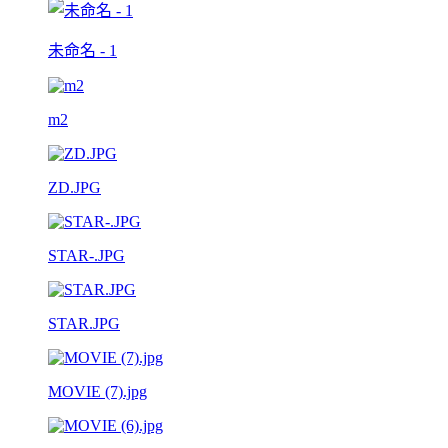
未命名 - 1
m2
ZD.JPG
STAR-.JPG
STAR.JPG
MOVIE (7).jpg