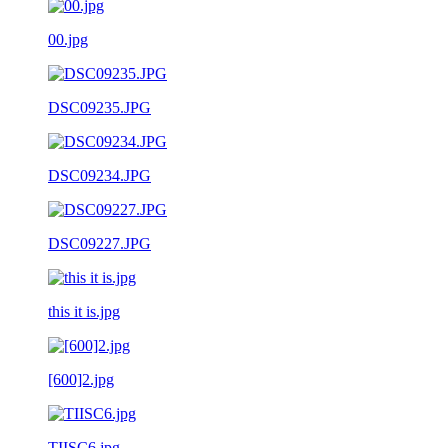
00.jpg
DSC09235.JPG
DSC09234.JPG
DSC09227.JPG
this it is.jpg
[600]2.jpg
TIISC6.jpg