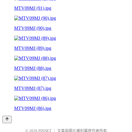
MTV09MJ (91).jpg
MTV09MJ (90).jpg
MTV09MJ (89).jpg
MTV09MJ (88).jpg
MTV09MJ (87).jpg
MTV09MJ (86).jpg
© 2026
PIXNET
｜
文章與圖片權利屬原作者所有