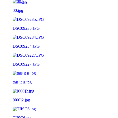
00.jpg
DSC09235.JPG
DSC09234.JPG
DSC09227.JPG
this it is.jpg
[600]2.jpg
TIISC6.jpg