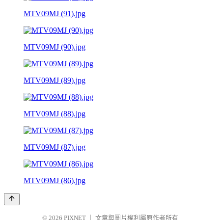
MTV09MJ (91).jpg
MTV09MJ (90).jpg
MTV09MJ (89).jpg
MTV09MJ (88).jpg
MTV09MJ (87).jpg
MTV09MJ (86).jpg
© 2026
PIXNET
｜
文章與圖片權利屬原作者所有