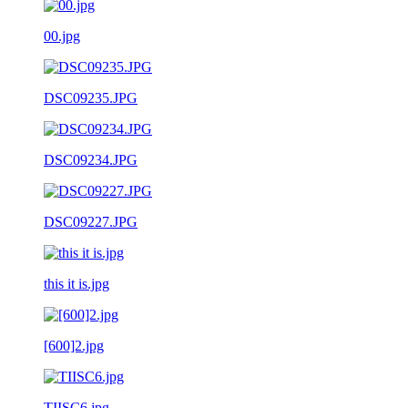
00.jpg
DSC09235.JPG
DSC09234.JPG
DSC09227.JPG
this it is.jpg
[600]2.jpg
TIISC6.jpg