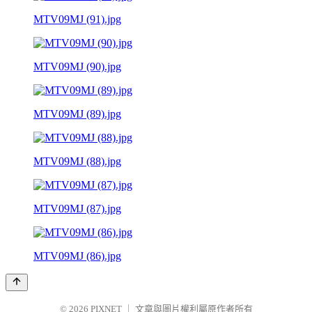
MTV09MJ (91).jpg
MTV09MJ (90).jpg
MTV09MJ (89).jpg
MTV09MJ (88).jpg
MTV09MJ (87).jpg
MTV09MJ (86).jpg
© 2026
PIXNET
｜
文章與圖片權利屬原作者所有