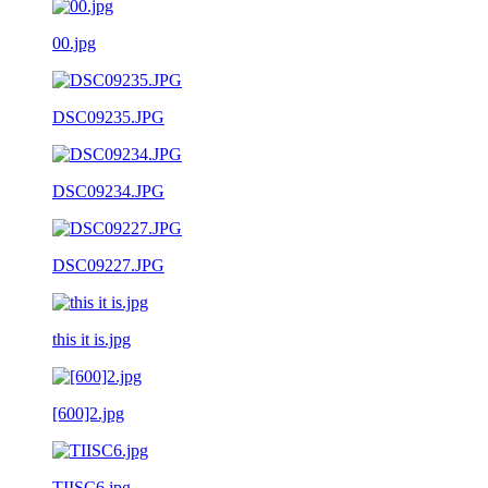
00.jpg
DSC09235.JPG
DSC09234.JPG
DSC09227.JPG
this it is.jpg
[600]2.jpg
TIISC6.jpg