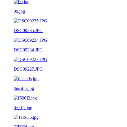
00.jpg
DSC09235.JPG
DSC09234.JPG
DSC09227.JPG
this it is.jpg
[600]2.jpg
TIISC6.jpg