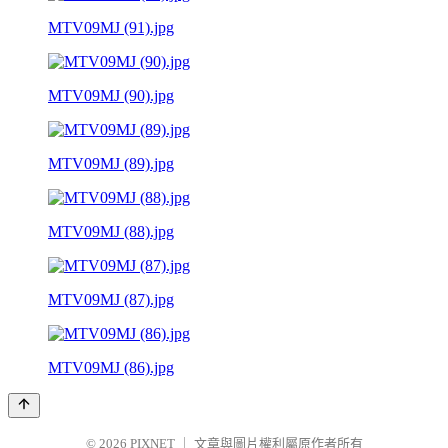
MTV09MJ (91).jpg
MTV09MJ (90).jpg
MTV09MJ (89).jpg
MTV09MJ (88).jpg
MTV09MJ (87).jpg
MTV09MJ (86).jpg
© 2026
PIXNET
｜
文章與圖片權利屬原作者所有