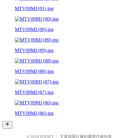
MTV09MJ (91).jpg
MTV09MJ (90).jpg
MTV09MJ (89).jpg
MTV09MJ (88).jpg
MTV09MJ (87).jpg
MTV09MJ (86).jpg
© 2026
PIXNET
｜
文章與圖片權利屬原作者所有