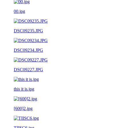
00.jpg
DSC09235.JPG
DSC09234.JPG
DSC09227.JPG
this it is.jpg
[600]2.jpg
TIISC6.jpg