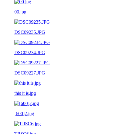
00.jpg
DSC09235.JPG
DSC09234.JPG
DSC09227.JPG
this it is.jpg
[600]2.jpg
TIISC6.jpg