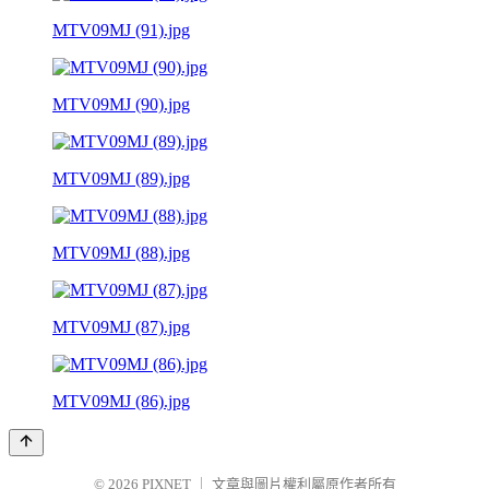
MTV09MJ (91).jpg
MTV09MJ (90).jpg
MTV09MJ (89).jpg
MTV09MJ (88).jpg
MTV09MJ (87).jpg
MTV09MJ (86).jpg
© 2026
PIXNET
｜
文章與圖片權利屬原作者所有