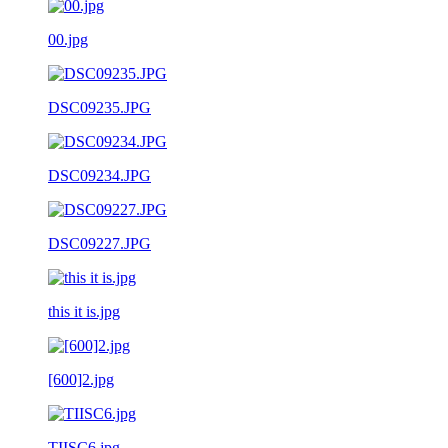
00.jpg
DSC09235.JPG
DSC09234.JPG
DSC09227.JPG
this it is.jpg
[600]2.jpg
TIISC6.jpg