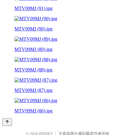
MTV09MJ (91).jpg
MTV09MJ (90).jpg
MTV09MJ (89).jpg
MTV09MJ (88).jpg
MTV09MJ (87).jpg
MTV09MJ (86).jpg
© 2026
PIXNET
｜
文章與圖片權利屬原作者所有