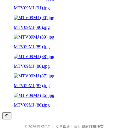
MTV09MJ (91).jpg
MTV09MJ (90).jpg
MTV09MJ (89).jpg
MTV09MJ (88).jpg
MTV09MJ (87).jpg
MTV09MJ (86).jpg
© 2026
PIXNET
｜
文章與圖片權利屬原作者所有