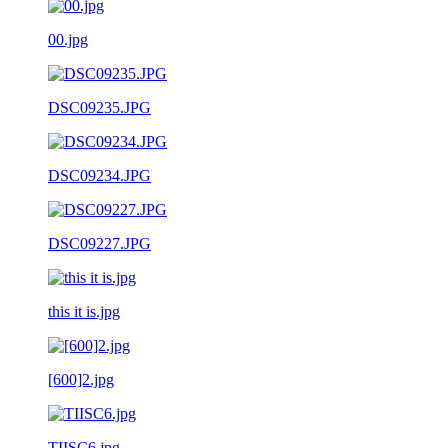
00.jpg
DSC09235.JPG
DSC09234.JPG
DSC09227.JPG
this it is.jpg
[600]2.jpg
TIISC6.jpg