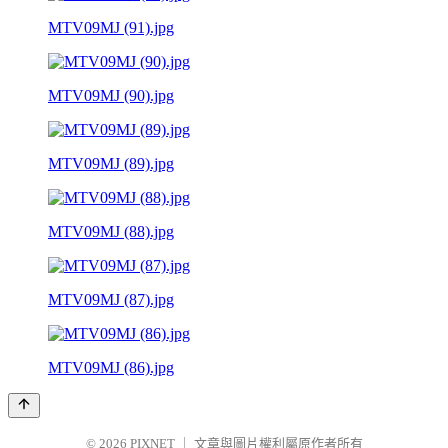
MTV09MJ (91).jpg
MTV09MJ (90).jpg
MTV09MJ (89).jpg
MTV09MJ (88).jpg
MTV09MJ (87).jpg
MTV09MJ (86).jpg
© 2026
PIXNET
｜
文章與圖片權利屬原作者所有