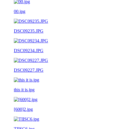
00.jpg
DSC09235.JPG
DSC09234.JPG
DSC09227.JPG
this it is.jpg
[600]2.jpg
TIISC6.jpg