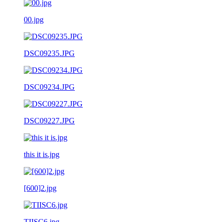
00.jpg
DSC09235.JPG
DSC09234.JPG
DSC09227.JPG
this it is.jpg
[600]2.jpg
TIISC6.jpg