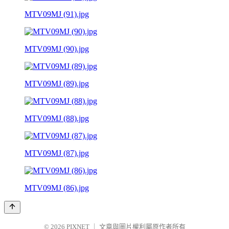
MTV09MJ (91).jpg
MTV09MJ (90).jpg
MTV09MJ (89).jpg
MTV09MJ (88).jpg
MTV09MJ (87).jpg
MTV09MJ (86).jpg
© 2026
PIXNET
｜
文章與圖片權利屬原作者所有