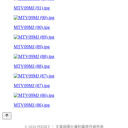
MTV09MJ (91).jpg
MTV09MJ (90).jpg
MTV09MJ (89).jpg
MTV09MJ (88).jpg
MTV09MJ (87).jpg
MTV09MJ (86).jpg
© 2026
PIXNET
｜
文章與圖片權利屬原作者所有