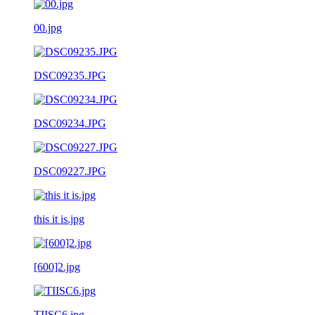
00.jpg
DSC09235.JPG
DSC09234.JPG
DSC09227.JPG
this it is.jpg
[600]2.jpg
TIISC6.jpg