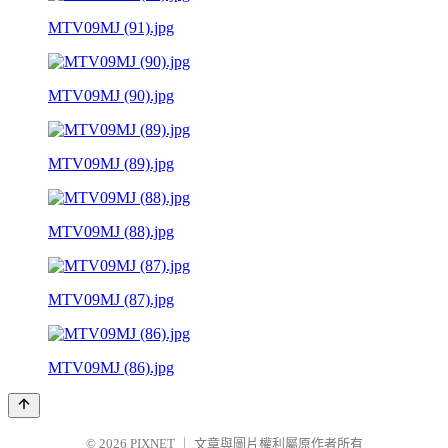
MTV09MJ (91).jpg
MTV09MJ (90).jpg
MTV09MJ (89).jpg
MTV09MJ (88).jpg
MTV09MJ (87).jpg
MTV09MJ (86).jpg
© 2026
PIXNET
｜
文章與圖片權利屬原作者所有