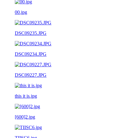
00.jpg
DSC09235.JPG
DSC09234.JPG
DSC09227.JPG
this it is.jpg
[600]2.jpg
TIISC6.jpg