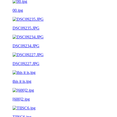
00.jpg
DSC09235.JPG
DSC09234.JPG
DSC09227.JPG
this it is.jpg
[600]2.jpg
TIISC6.jpg