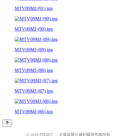
MTV09MJ (91).jpg
MTV09MJ (90).jpg
MTV09MJ (89).jpg
MTV09MJ (88).jpg
MTV09MJ (87).jpg
MTV09MJ (86).jpg
© 2026
PIXNET
｜
文章與圖片權利屬原作者所有