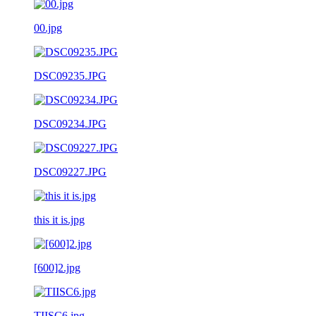
00.jpg
DSC09235.JPG
DSC09234.JPG
DSC09227.JPG
this it is.jpg
[600]2.jpg
TIISC6.jpg