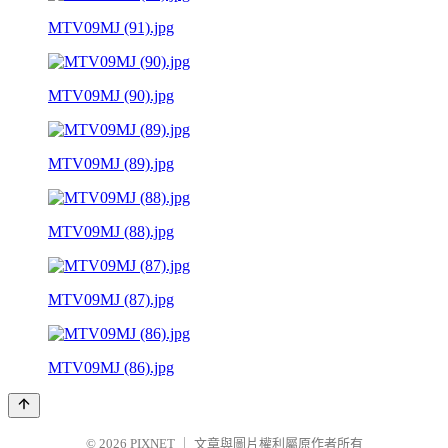
MTV09MJ (91).jpg
MTV09MJ (90).jpg
MTV09MJ (89).jpg
MTV09MJ (88).jpg
MTV09MJ (87).jpg
MTV09MJ (86).jpg
© 2026
PIXNET
｜
文章與圖片權利屬原作者所有