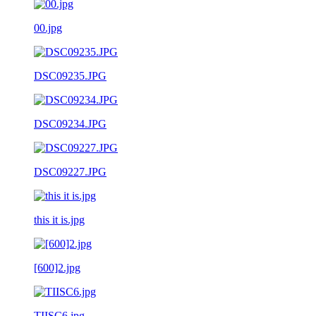
00.jpg
DSC09235.JPG
DSC09234.JPG
DSC09227.JPG
this it is.jpg
[600]2.jpg
TIISC6.jpg