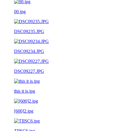
00.jpg
DSC09235.JPG
DSC09234.JPG
DSC09227.JPG
this it is.jpg
[600]2.jpg
TIISC6.jpg