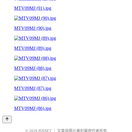
MTV09MJ (91).jpg
MTV09MJ (90).jpg
MTV09MJ (89).jpg
MTV09MJ (88).jpg
MTV09MJ (87).jpg
MTV09MJ (86).jpg
© 2026
PIXNET
｜
文章與圖片權利屬原作者所有