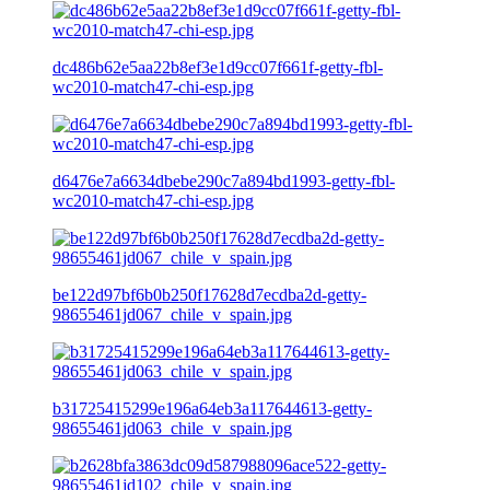
dc486b62e5aa22b8ef3e1d9cc07f661f-getty-fbl-
wc2010-match47-chi-esp.jpg
d6476e7a6634dbebe290c7a894bd1993-getty-fbl-
wc2010-match47-chi-esp.jpg
be122d97bf6b0b250f17628d7ecdba2d-getty-
98655461jd067_chile_v_spain.jpg
b31725415299e196a64eb3a117644613-getty-
98655461jd063_chile_v_spain.jpg