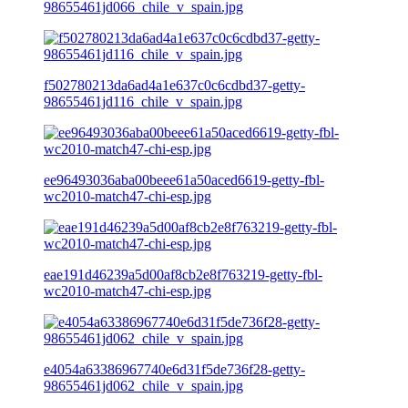
98655461jd066_chile_v_spain.jpg
f502780213da6ad4a1e637c0c6cdbd37-getty-
98655461jd116_chile_v_spain.jpg
ee96493036aba00beee61a50aced6619-getty-fbl-
wc2010-match47-chi-esp.jpg
eae191d46239a5d00af8cb2e8f763219-getty-fbl-
wc2010-match47-chi-esp.jpg
e4054a63386967740e6d31f5de736f28-getty-
98655461jd062_chile_v_spain.jpg