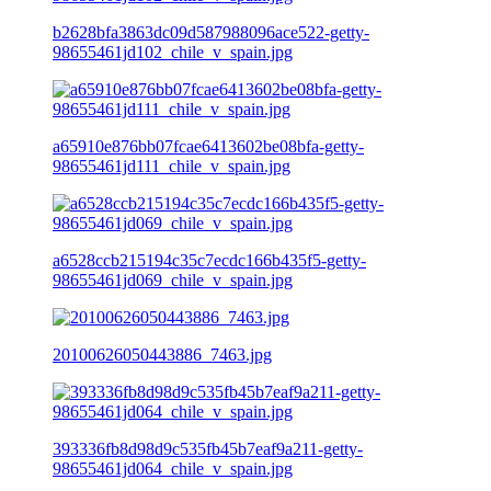
b2628bfa3863dc09d587988096ace522-getty-
98655461jd102_chile_v_spain.jpg
a65910e876bb07fcae6413602be08bfa-getty-
98655461jd111_chile_v_spain.jpg
a6528ccb215194c35c7ecdc166b435f5-getty-
98655461jd069_chile_v_spain.jpg
20100626050443886_7463.jpg
393336fb8d98d9c535fb45b7eaf9a211-getty-
98655461jd064_chile_v_spain.jpg