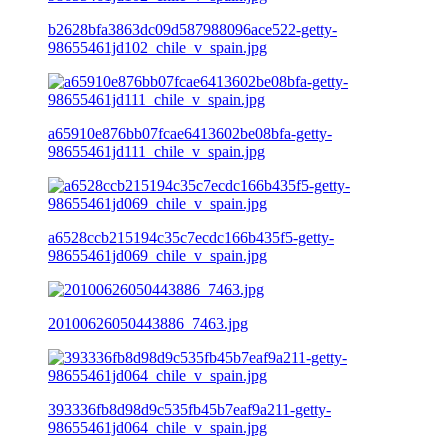
b2628bfa3863dc09d587988096ace522-getty-
98655461jd102_chile_v_spain.jpg
a65910e876bb07fcae6413602be08bfa-getty-
98655461jd111_chile_v_spain.jpg
a6528ccb215194c35c7ecdc166b435f5-getty-
98655461jd069_chile_v_spain.jpg
20100626050443886_7463.jpg
393336fb8d98d9c535fb45b7eaf9a211-getty-
98655461jd064_chile_v_spain.jpg