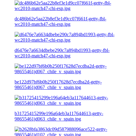
dc486b62e5aa22b8ef3e1d9cc07f661f-getty-fbl-
wc2010-match47-chi-esp.jpg
d6476e7a6634dbebe290c7a894bd1993-getty-fbl-
wc2010-match47-chi-esp.jpg
be122d97bf6b0b250f17628d7ecdba2d-getty-
98655461jd067_chile_v_spain.jpg
b31725415299e196a64eb3a117644613-getty-
98655461jd063_chile_v_spain.jpg