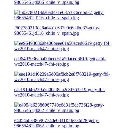
98655461jd066_chile_v_spain.jpg
f502780213da6ad4a1e637c0c6cdbd37-getty-
98655461jd116_chile_v_spain.jpg
ee96493036aba00beee61a50aced6619-getty-fbl-
wc2010-match47-chi-esp.jpg
eae191d46239a5d00af8cb2e8f763219-getty-fbl-
wc2010-match47-chi-esp.jpg
e4054a63386967740e6d31f5de736f28-getty-
98655461jd062_chile_v_spain.jpg