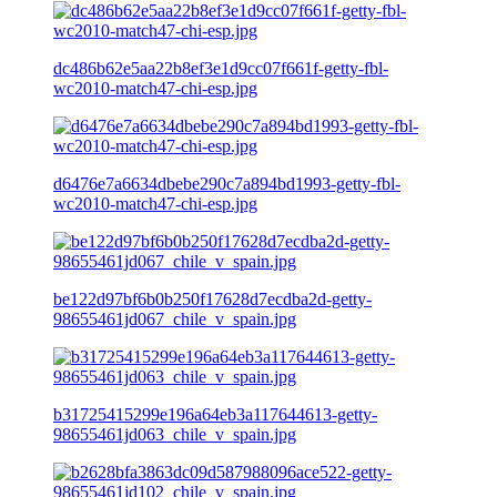
dc486b62e5aa22b8ef3e1d9cc07f661f-getty-fbl-
wc2010-match47-chi-esp.jpg
d6476e7a6634dbebe290c7a894bd1993-getty-fbl-
wc2010-match47-chi-esp.jpg
be122d97bf6b0b250f17628d7ecdba2d-getty-
98655461jd067_chile_v_spain.jpg
b31725415299e196a64eb3a117644613-getty-
98655461jd063_chile_v_spain.jpg