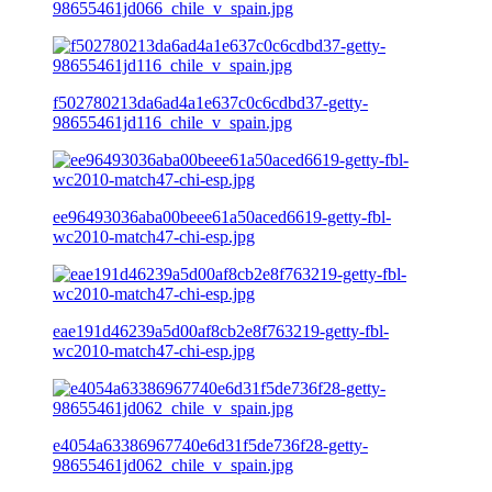
98655461jd066_chile_v_spain.jpg
f502780213da6ad4a1e637c0c6cdbd37-getty-
98655461jd116_chile_v_spain.jpg
ee96493036aba00beee61a50aced6619-getty-fbl-
wc2010-match47-chi-esp.jpg
eae191d46239a5d00af8cb2e8f763219-getty-fbl-
wc2010-match47-chi-esp.jpg
e4054a63386967740e6d31f5de736f28-getty-
98655461jd062_chile_v_spain.jpg