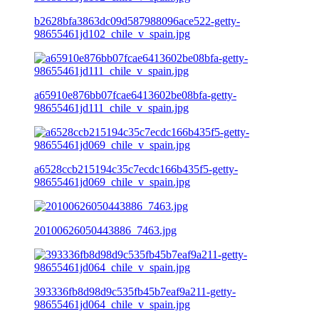
b2628bfa3863dc09d587988096ace522-getty-
98655461jd102_chile_v_spain.jpg
a65910e876bb07fcae6413602be08bfa-getty-
98655461jd111_chile_v_spain.jpg
a6528ccb215194c35c7ecdc166b435f5-getty-
98655461jd069_chile_v_spain.jpg
20100626050443886_7463.jpg
393336fb8d98d9c535fb45b7eaf9a211-getty-
98655461jd064_chile_v_spain.jpg