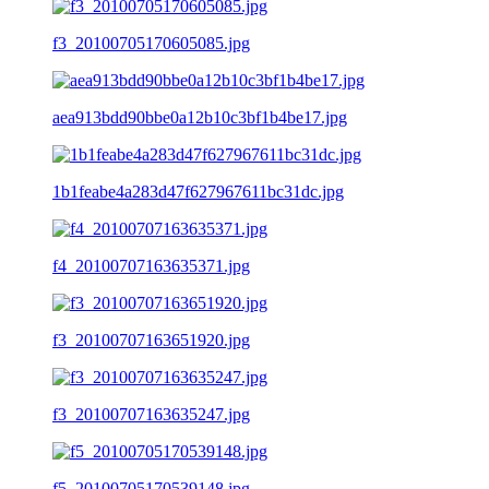
f3_20100705170605085.jpg
aea913bdd90bbe0a12b10c3bf1b4be17.jpg
1b1feabe4a283d47f627967611bc31dc.jpg
f4_20100707163635371.jpg
f3_20100707163651920.jpg
f3_20100707163635247.jpg
f5_20100705170539148.jpg