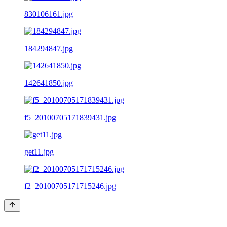
830106161.jpg
184294847.jpg
142641850.jpg
f5_20100705171839431.jpg
get11.jpg
f2_20100705171715246.jpg