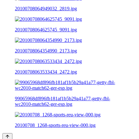
20100708064949032_2819.jpg
20100708064625745_9091.jpg
20100708064354990_2173.jpg
20100708063533434_2472.jpg
99065968df896fb181af1b5b29a41a77-getty-fbl-
wc2010-match62-ger-esp.jpg
20100708_1268-sports-reu-view-000.jpg