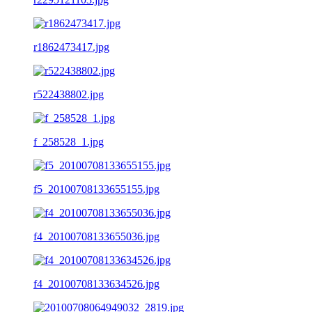
r1862473417.jpg
r522438802.jpg
f_258528_1.jpg
f5_20100708133655155.jpg
f4_20100708133655036.jpg
f4_20100708133634526.jpg