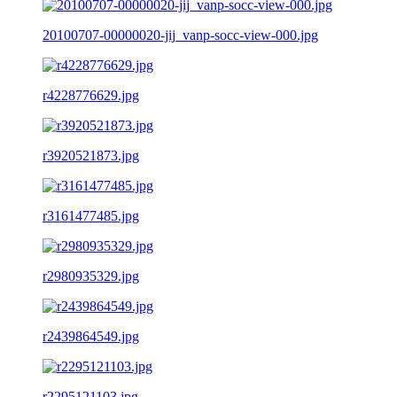
20100707-00000020-jij_vanp-socc-view-000.jpg
r4228776629.jpg
r3920521873.jpg
r3161477485.jpg
r2980935329.jpg
r2439864549.jpg
r2295121103.jpg