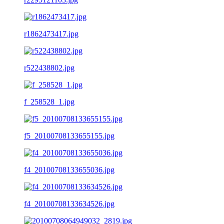
r1862473417.jpg
r522438802.jpg
f_258528_1.jpg
f5_20100708133655155.jpg
f4_20100708133655036.jpg
f4_20100708133634526.jpg