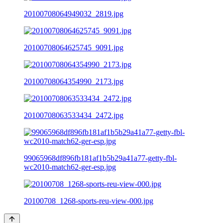
20100708064949032_2819.jpg
20100708064625745_9091.jpg
20100708064354990_2173.jpg
20100708063533434_2472.jpg
99065968df896fb181af1b5b29a41a77-getty-fbl-
wc2010-match62-ger-esp.jpg
20100708_1268-sports-reu-view-000.jpg