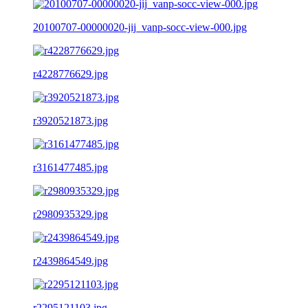
20100707-00000020-jij_vanp-socc-view-000.jpg
r4228776629.jpg
r3920521873.jpg
r3161477485.jpg
r2980935329.jpg
r2439864549.jpg
r2295121103.jpg