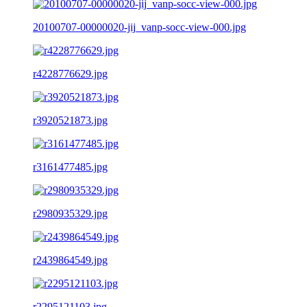
20100707-00000020-jij_vanp-socc-view-000.jpg
r4228776629.jpg
r3920521873.jpg
r3161477485.jpg
r2980935329.jpg
r2439864549.jpg
r2295121103.jpg