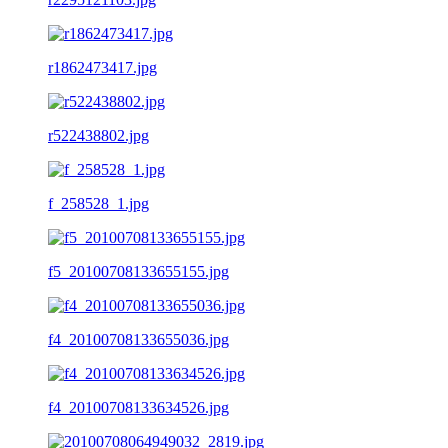
r1862473417.jpg
r522438802.jpg
f_258528_1.jpg
f5_20100708133655155.jpg
f4_20100708133655036.jpg
f4_20100708133634526.jpg