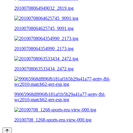
20100708064949032_2819.jpg
20100708064625745_9091.jpg
20100708064354990_2173.jpg
20100708063533434_2472.jpg
99065968df896fb181af1b5b29a41a77-getty-fbl-
wc2010-match62-ger-esp.jpg
20100708_1268-sports-reu-view-000.jpg