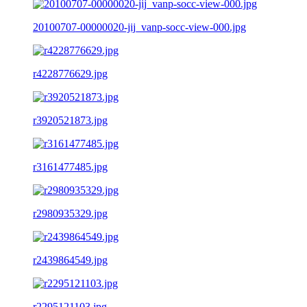
20100707-00000020-jij_vanp-socc-view-000.jpg
r4228776629.jpg
r3920521873.jpg
r3161477485.jpg
r2980935329.jpg
r2439864549.jpg
r2295121103.jpg