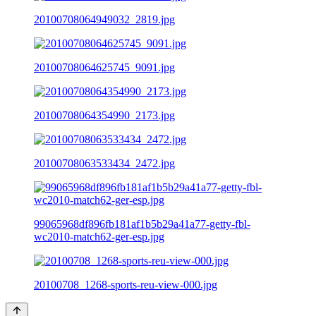
20100708064949032_2819.jpg
20100708064625745_9091.jpg
20100708064354990_2173.jpg
20100708063533434_2472.jpg
99065968df896fb181af1b5b29a41a77-getty-fbl-
wc2010-match62-ger-esp.jpg
20100708_1268-sports-reu-view-000.jpg