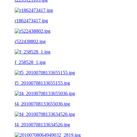
r1862473417.jpg
r522438802.jpg
f_258528_1.jpg
f5_20100708133655155.jpg
f4_20100708133655036.jpg
f4_20100708133634526.jpg