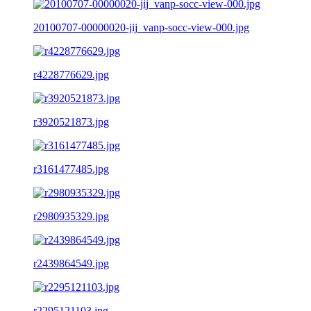
20100707-00000020-jij_vanp-socc-view-000.jpg
r4228776629.jpg
r3920521873.jpg
r3161477485.jpg
r2980935329.jpg
r2439864549.jpg
r2295121103.jpg