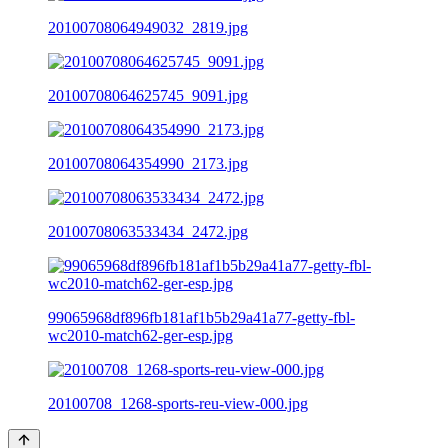
20100708064949032_2819.jpg
20100708064625745_9091.jpg
20100708064354990_2173.jpg
20100708063533434_2472.jpg
99065968df896fb181af1b5b29a41a77-getty-fbl-
wc2010-match62-ger-esp.jpg
20100708_1268-sports-reu-view-000.jpg