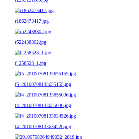
r1862473417.jpg
r522438802.jpg
f_258528_1.jpg
f5_20100708133655155.jpg
f4_20100708133655036.jpg
f4_20100708133634526.jpg