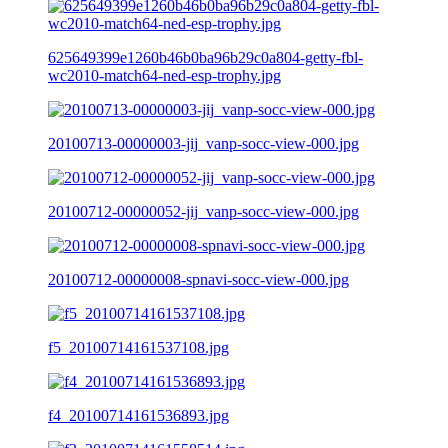
625649399e1260b46b0ba96b29c0a804-getty-fbl-
wc2010-match64-ned-esp-trophy.jpg
20100713-00000003-jij_vanp-socc-view-000.jpg
20100712-00000052-jij_vanp-socc-view-000.jpg
20100712-00000008-spnavi-socc-view-000.jpg
f5_20100714161537108.jpg
f4_20100714161536893.jpg