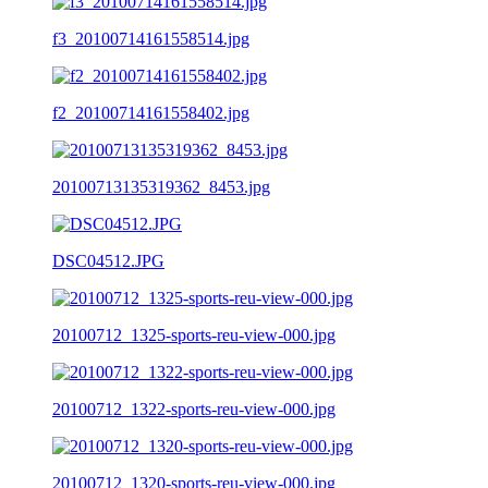
f3_20100714161558514.jpg
f2_20100714161558402.jpg
20100713135319362_8453.jpg
DSC04512.JPG
20100712_1325-sports-reu-view-000.jpg
20100712_1322-sports-reu-view-000.jpg
20100712_1320-sports-reu-view-000.jpg