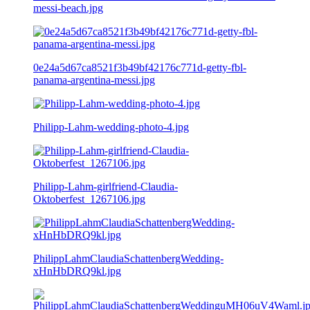
messi-beach.jpg
0e24a5d67ca8521f3b49bf42176c771d-getty-fbl-
panama-argentina-messi.jpg
Philipp-Lahm-wedding-photo-4.jpg
Philipp-Lahm-girlfriend-Claudia-
Oktoberfest_1267106.jpg
PhilippLahmClaudiaSchattenbergWedding-
xHnHbDRQ9kl.jpg