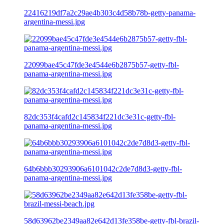
22416219df7a2c29ae4b303c4d58b78b-getty-panama-
argentina-messi.jpg
22099bae45c47fde3e4544e6b2875b57-getty-fbl-
panama-argentina-messi.jpg
82dc353f4cafd2c145834f221dc3e31c-getty-fbl-
panama-argentina-messi.jpg
64b6bbb30293906a6101042c2de7d8d3-getty-fbl-
panama-argentina-messi.jpg
58d63962be2349aa82e642d13fe358be-getty-fbl-brazil-