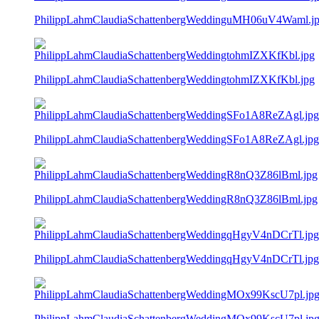
PhilippLahmClaudiaSchattenbergWeddinguMH06uV4Waml.j
PhilippLahmClaudiaSchattenbergWeddingtohmIZXKfKbl.jpg
PhilippLahmClaudiaSchattenbergWeddingSFo1A8ReZAgl.jpg
PhilippLahmClaudiaSchattenbergWeddingR8nQ3Z86lBml.jpg
PhilippLahmClaudiaSchattenbergWeddingqHgyV4nDCrTl.jpg
PhilippLahmClaudiaSchattenbergWeddingMOx99KscU7pl.jp