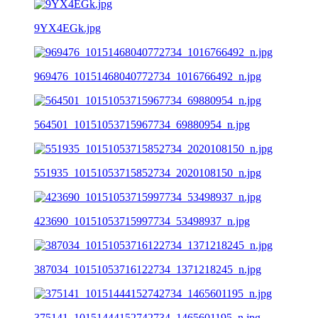
9YX4EGk.jpg
969476_10151468040772734_1016766492_n.jpg
564501_10151053715967734_69880954_n.jpg
551935_10151053715852734_2020108150_n.jpg
423690_10151053715997734_53498937_n.jpg
387034_10151053716122734_1371218245_n.jpg
375141_10151444152742734_1465601195_n.jpg