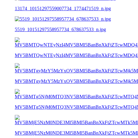
13174_10151297559007734_1774471519_n.jpg
5519_10151297558957734_678637533_n.jpg
MV5BMTQwNTEyNzI4MV5BMl5BanBnXkFtZTcwMDQ4M
MV5BMTgyMzY5MzYxOV5BMl5BanBnXkFtZTcwMjk5M
MV5BMTg5NjM0MTQ3NV5BMl5BanBnXkFtZTcwMTQ4M
MV5BMjE5NzM0NDE3Ml5BMl5BanBnXkFtZTcwMTk5MD