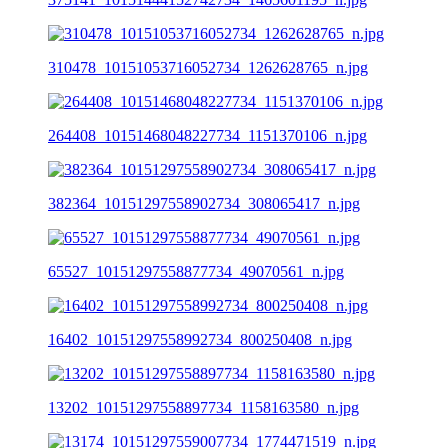
310478_10151053716052734_1262628765_n.jpg
264408_10151468048227734_1151370106_n.jpg
382364_10151297558902734_308065417_n.jpg
65527_10151297558877734_49070561_n.jpg
16402_10151297558992734_800250408_n.jpg
13202_10151297558897734_1158163580_n.jpg