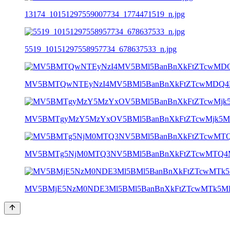
13174_10151297559007734_1774471519_n.jpg
5519_10151297558957734_678637533_n.jpg
MV5BMTQwNTEyNzI4MV5BMl5BanBnXkFtZTcwMDQ4M
MV5BMTgyMzY5MzYxOV5BMl5BanBnXkFtZTcwMjk5M
MV5BMTg5NjM0MTQ3NV5BMl5BanBnXkFtZTcwMTQ4M
MV5BMjE5NzM0NDE3Ml5BMl5BanBnXkFtZTcwMTk5MD