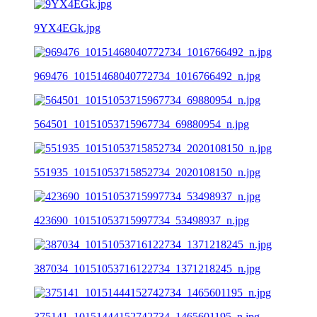
9YX4EGk.jpg
969476_10151468040772734_1016766492_n.jpg
564501_10151053715967734_69880954_n.jpg
551935_10151053715852734_2020108150_n.jpg
423690_10151053715997734_53498937_n.jpg
387034_10151053716122734_1371218245_n.jpg
375141_10151444152742734_1465601195_n.jpg