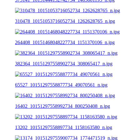
310478_10151053716052734_1262628765_n.jpg
264408_10151468048227734_1151370106_n.jpg
382364_10151297558902734_308065417_n.jpg
65527_10151297558877734_49070561_n.jpg
16402_10151297558992734_800250408_n.jpg
13202_10151297558897734_1158163580_n.jpg