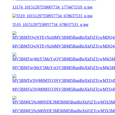
13174_10151297559007734_1774471519_n.jpg
5519_10151297558957734_678637533_n.jpg
MV5BMTQwNTEyNzI4MV5BMl5BanBnXkFtZTcwMDQ4M
MV5BMTgyMzY5MzYxOV5BMl5BanBnXkFtZTcwMjk5M
MV5BMTg5NjM0MTQ3NV5BMl5BanBnXkFtZTcwMTQ4M
MV5BMjE5NzM0NDE3Ml5BMl5BanBnXkFtZTcwMTk5MD