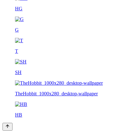
HG
G
T
SH
TheHobbit_1000x280_desktop-wallpaper
HB