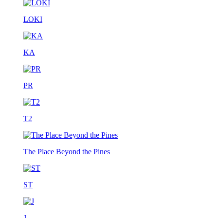
LOKI
KA
PR
T2
The Place Beyond the Pines
ST
J