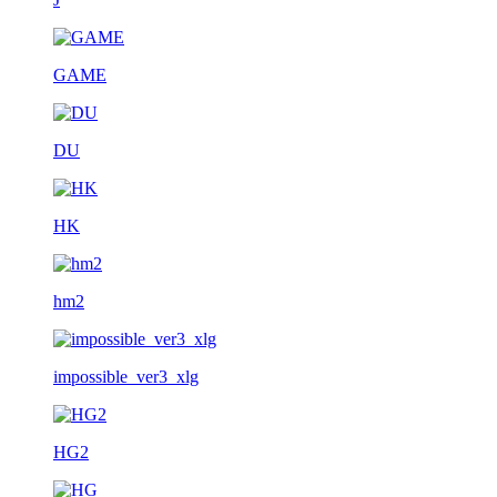
GAME
DU
HK
hm2
impossible_ver3_xlg
HG2