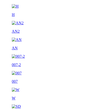
H
AN2
AN
007-2
007
W