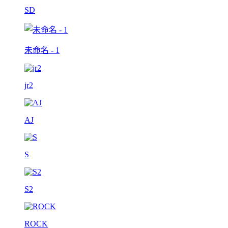
SD
未命名 - 1
jr2
AJ
S
S2
ROCK