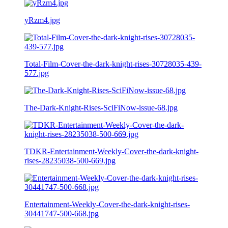
yRzm4.jpg
Total-Film-Cover-the-dark-knight-rises-30728035-439-
577.jpg
The-Dark-Knight-Rises-SciFiNow-issue-68.jpg
TDKR-Entertainment-Weekly-Cover-the-dark-knight-
rises-28235038-500-669.jpg
Entertainment-Weekly-Cover-the-dark-knight-rises-
30441747-500-668.jpg