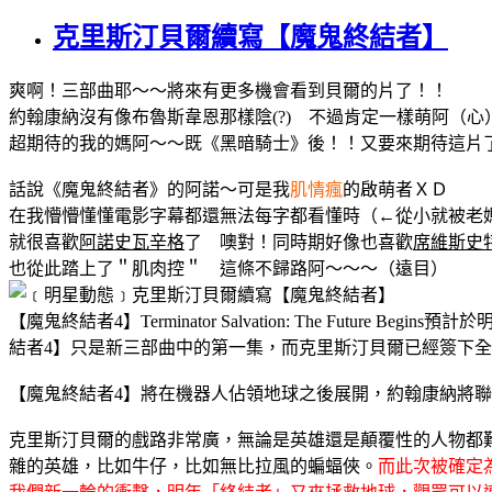
克里斯汀貝爾續寫【魔鬼終結者】
爽啊！三部曲耶～～將來有更多機會看到貝爾的片了！！
約翰康納沒有像布魯斯韋恩那樣陰(?) 不過肯定一樣萌阿（心
超期待的我的媽阿～～既《黑暗騎士》後！！又要來期待這片
話說《魔鬼終結者》的阿諾～可是我
肌情瘋
的啟萌者ＸＤ
在我懵懵懂懂電影字幕都還無法每字都看懂時（←從小就被老
就很喜歡
阿諾史瓦辛格
了 噢對！同時期好像也喜歡
席維斯史
也從此踏上了＂肌肉控＂ 這條不歸路阿～～～（遠目）
【魔鬼終結者4】Terminator Salvation: The Fut
結者4】只是新三部曲中的第一集，而克里斯汀貝爾已經簽下
【魔鬼終結者4】將在機器人佔領地球之後展開，約翰康納將聯
克里斯汀貝爾的戲路非常廣，無論是英雄還是顛覆性的人物都
雜的英雄，比如牛仔，比如無比拉風的蝙蝠俠。
而此次被確定