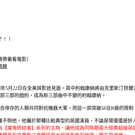
）
了！！
媽帶著看電影）
特龍
ure Begins預計於明年5月22日在全美與影迷見面。其中約翰康納將由
全部三部的戲約，成為新三部曲中不變的約翰康納。
合倖存的人類共同對抗機器大軍。而這一部突破以往R級的限制，
難不倒他。他屬於那種比較典型的英國演員，不論是壞蛋還是好
為【魔鬼終結者】系列的主角，讓他成為同時期兩大經典超級英