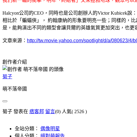
我們新一輪的衝擊，明年「終結者」又來拯救地球，觀眾可以
Halcyon公司的CEO，同時也是公司創辦人的Victor K
相比於「蝙蝠俠」， 約翰康納的形象要明亮一些；同樣的，
是，能夠演出不同的類型會讓貝爾的英雄氣質更加突出，也更容易
文章來源：
http://tw.movie.yahoo.com/spotlight/d/a/080623/4/b
創作者介紹
菊子
萌不落帝國
菊子 發表在
痞客邦
留言
(0)
人氣(
2526
)
全站分類：
偶像明星
個人分類：
絕對萌報告