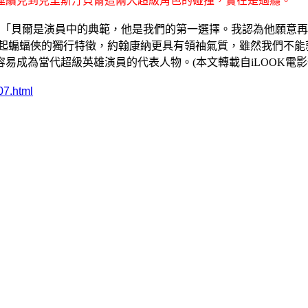
連續見到克里斯汀貝爾這兩大超級角色的碰撞，實在是過癮。
ubicek說：「貝爾是演員中的典範，他是我們的第一選擇。我認為他
比起蝙蝠俠的獨行特徵，約翰康納更具有領袖氣質，雖然我們不能
成為當代超級英雄演員的代表人物。(本文轉載自iLOOK電影
07.html