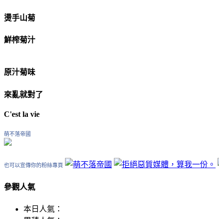
燙手山菊
鮮榨菊汁
原汁菊味
來亂就對了
C'est la vie
萌不落帝國
也可以宣傳你的粉絲專頁
參觀人氣
本日人氣：