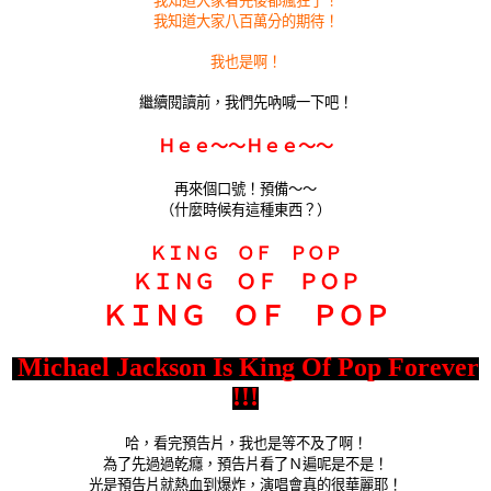
我知道大家看完後都瘋狂了！
我知道大家八百萬分的期待！
我也是啊！
繼續閱讀前，我們先吶喊一下吧！
Ｈｅｅ～～
Ｈｅｅ～
～
再來個口號！預備～～
（什麼時候有這種東西？）
ＫＩＮＧ ＯＦ ＰＯＰ
ＫＩＮＧ ＯＦ ＰＯＰ
ＫＩＮＧ ＯＦ ＰＯＰ
Michael Jackson Is King Of Pop Forever
!!!
哈，看完預告片，我也是等不及了啊！
為了先過過乾癮，預告片看了Ｎ遍呢是不是！
光是預告片就熱血到爆炸，演唱會真的很華麗耶！