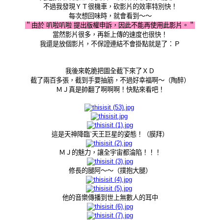
不過我發現ＹＴ很機車，砍影片的效率特別快！
每次想回味時，就會看到～～
＂由於 叭啦叭啦 提出版權申訴，因此不能再使用此影片。＂
當然影片很多，再新上傳的速度也很快！
我還是放個影片，不保證連結不會掛點就是了：Ｐ
我後來乾脆把圖全截下來了ＸＤ
截了兩百多張，截到手要
抽筋，不過好幸福啊～（陶醉）
ＭＪ真是帥翻了啊啊啊！快點來看吧！
這是天神降臨ˋ天王巨星的姿態！（膜拜）
ＭＪ的魅力，讓全宇宙都淪陷！！！
修長的腿阿～～（撲抱大腿）
他的音樂傳播到世上無數人的耳中