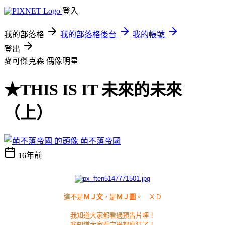
登入
我的部落格
我的部落格後台
我的帳號
登出
麥可傑克森
偶像明星
★THIS IS IT 未來的未來
（上）
萌不落帝國
16年前
這不是
ＭＪ文
，是
ＭＪ圖
。 ＸＤ
我知道大家都看過預告片哩！