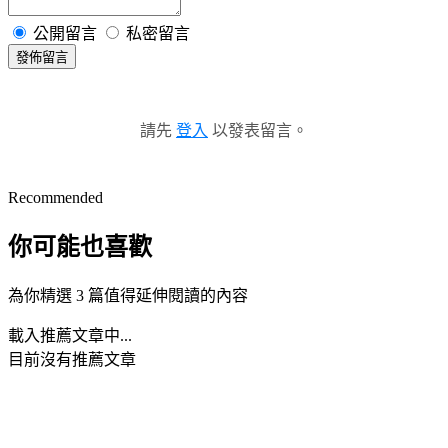
公開留言
私密留言
發佈留言
請先
登入
以發表留言。
Recommended
你可能也喜歡
為你精選 3 篇值得延伸閱讀的內容
載入推薦文章中...
目前沒有推薦文章