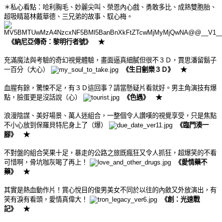
＊私心看點：哈利胸毛、妙麗尖叫、榮恩內心戲、勇敢多比、成熟雙胞胎、
超吸睛葛林戴華德、三兄弟的故事、馭心梅。
《納尼亞傳奇：黎明行者號》 ★
充滿魔法與考驗的奇幻視覺體驗，畫面逼真細膩但很不３Ｄ，賈思潘留鬍子
一百分（大心）
《生日劊樂３Ｄ》 ★
血腥有餘，驚悚不足，有３Ｄ這回事？請當懸疑片看就好。男主角演技有爆
點，臉蛋更是沒話說（心）
《色遇》 ★
浪漫陰謀、美好場景、萬人迷組合，一整個令人讚嘆的視覺享受，只是焦點
不小心放到保羅貝特尼身上了（爆）
《臨門湊一
腳》 ★
不對盤的組合笑果十足，暴走的公路之旅既瘋狂又令人抓狂，超爆笑的不看
可惜啊，骨坑咖灰喝了再上！
《愛情藥不
藥》 ★
其實是熱血動作片！賞心悅目的俊男美女不同於以往的內斂又外放演出，有
笑有淚有看頭，愛情真偉大！
《創：光速戰
記》 ★