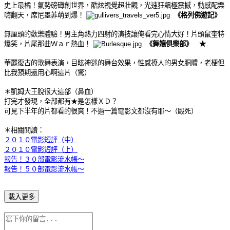
史上最橘！氣勢磅礡創世界，酷炫視覺超壯觀，光速狂飆極震撼，動感配樂
嗨翻天，席尼墨菲萌到爆！
《格列佛遊記》
無厘頭的歡樂體驗！男主角熱力四射的演技讓俺看完心情大好！片頭鼠奎特
爆笑，片尾那曲Ｗａｒ熱血！
《舞孃俱樂部》 ★
華麗復古的歌舞表演，目眩神迷的舞台效果，性感撩人的男女胴體，老梗但
比我預期還用心啊這片（驚）
＊凱姆大王脫很大這部（鼻血）
打完才發現，全部都有★是怎樣ＸＤ？
可見下半年的片都看的很爽！不過一篇電影文都沒有耶～（毆死）
＊相關閱讀：
２０１０電影短評（中）
２０１０電影短評（上）
報告！３０部電影流水帳～
報告！５０部電影流水帳～
載入更多