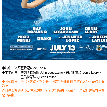
◆片名：冰原歷險記4 Ice Age 4
◆主要配音：約翰李昆薩默 John Leguizamo、丹尼斯黎瑞 Denis Leary、
皇后拉蒂法 Queen Latifah
◆阿菊廢言：蠻尼、喜德、狄亞哥這回乘坐冰山船艦冒險心大陸，還遇上海
盜呢！
而且這次輪到狄亞哥談戀愛唷！看看這個廣告《大藝＂鼠＂家》這麼有梗就
是（笑翻）