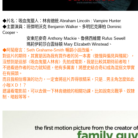
◆片名：吸血鬼獵人：林肯總統 Abraham Lincoln : Vampire Hunter
◆主要演員：班傑明沃克 Benjamin Walker、多明尼克庫柏 Dominic
Cooper、
安東尼麥奇 Anthony Mackie、魯佛西維爾 Rufus Sewell
瑪莉伊莉莎白雲絲頓 Mary Elizabeth Winstead、
◆阿菊廢言：Seth Grahame-Smith 暢銷小說改編。
對這片的期待，其實是因為我有買作者的另一本書〈傲慢與偏見與殭屍〉，
沒想到是這部〈吸血鬼獵人林肯〉先拍成電影，我是比較其期待前者啦！
不過看過作者的功力就知道，他有多厲害！將歷史結合奇幻成為混搭文學實
在有搞頭。
而且我相信導演的功力，一定會將這片弄得很精采，只是...男主角怎麼如此
小咖ＸＤ！？
建議看電影前，可以去做一下林肯總統的相關功課，比如說南北戰爭、奴隸
制、暗殺等等。