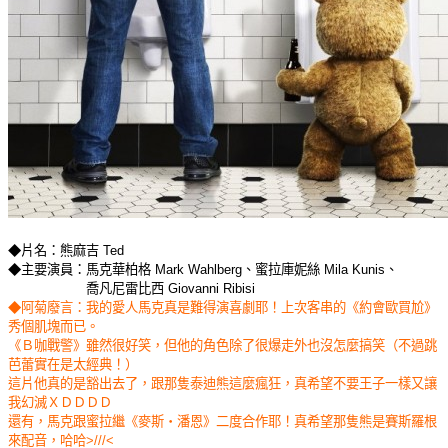
◆片名：熊麻吉 Ted
◆主要演員：馬克華柏格 Mark Wahlberg、蜜拉庫妮絲 Mila Kunis、
喬凡尼雷比西 Giovanni Ribisi
◆阿菊廢言：我的愛人馬克真是難得演喜劇耶！上次客串的《約會歐買尬》
秀個肌塊而已。
《Ｂ咖戰警》雖然很好笑，但他的角色除了很爆走外也沒怎麼搞笑（不過跳
芭蕾實在是太經典！）
這片他真的是豁出去了，跟那隻泰迪熊這麼瘋狂，真希望不要王子一樣又讓
我幻滅ＸＤＤＤＤ
還有，馬克跟蜜拉繼《麥斯‧潘恩》二度合作耶！真希望那隻熊是賽斯羅根
來配音，哈哈>///<