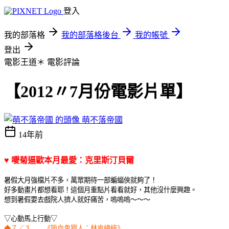
登入
我的部落格
我的部落格後台
我的帳號
登出
電影王道＊
電影評論
【2012〃7月份電影片單】
萌不落帝國
14年前
♥ 噯菊逼歐本月最愛：克里斯汀貝爾
暑假大月強檔片不多，萬眾期待一部蝙蝠俠就夠了！
好多動畫片都想看耶！這個月重點片看看就好，其他沒什麼興趣。
想到暑假要去戲院人擠人就好痛苦，嗚嗚嗚～～～
▽心動馬上行動▽
◆７／３ 《吸血鬼獵人：林肯總統》