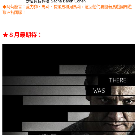
沙夏貝倫科漢 Sacha Baron Cohen
◆阿菊廢言：愛力獅、馬蹄、長頸男和河馬莉，這回他們要隨著馬戲團周遊
歐洲各國囉！
★８月最期待：