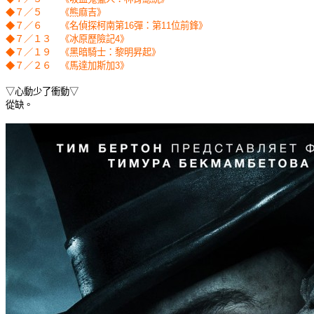
◆７／５ 《熊麻吉》
◆７／６ 《名偵探柯南第16彈：第11位前鋒》
◆７／１３ 《冰原歷險記4》
◆７／１９ 《黑暗騎士：黎明昇起》
◆７／２６ 《馬達加斯加3》
▽心動少了衝動▽
從缺。