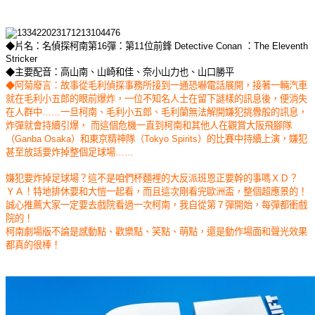
◆片名：名偵探柯南第16彈：第11位前鋒 Detective Conan ：The Eleventh
Stricker
◆主要配音：高山南、山崎和佳、奈小山力也、山口勝平
◆阿菊廢言：故事從毛利偵探事務所接到一通恐嚇電話展開，接著一輛汽車
就在毛利小五郎的眼前爆炸，一位不知名人士在留下謎樣的訊息後，便消失
在人群中……一旦柯南、毛利小五郎、毛利蘭無法解開嫌犯挑釁般的訊息，
炸彈就會持續引爆， 而這個危機一直到柯南和其他人在觀賞大阪飛腳隊
（Ganba Osaka）和東京精神隊（Tokyo Spirits）的比賽中持續上演，嫌犯
甚至放話要炸掉整個足球場……
嫌犯要炸掉足球場？這不是咱們杯麵裡的大反派班恩正要幹的事嗎ＸＤ？
ＹＡ！特地排休要和大愷一起看，而且這次剛看完歐洲盃，整個超應景的！
誠心推薦大家一定要去戲院看過一次柯南，我自從第７彈開始，每彈都衝戲
院的！
柯南劇場版不論是感動點、歡樂點、笑點、萌點，還是動作場面和聲光效果
都真的很棒！